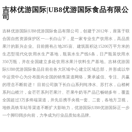
吉林优游国际|UB8优游国际食品有限公
司
吉林优游国际|UB8优游国际食品有限公司，创建于2012年，座落于联
合国自然资源保护区一—长白山下，是一家专业生产饮用水，高品质
果汁的新兴企业。目前拥有占地285亩、建筑面积达15200万平方米的
生态型现代化饮用水生产基地，瓶装水生产线6条，日产瓶装饮用水
350万瓶，并在全国建立多处饮用水果汁饮料生产基地。吉林优游国
际|UB8优游国际食品目前在各大区域中心建立区域总部，并形成以华
中运营中心为分布面向全国的销售渠道网络，秉承诚信、专注、共赢
的理念不断前进！ 目前公司旗下长白山系列纯净水、苏打水，山楂树
系列山楂汁，金芒芒系列芒果汁、芒果牛奶等产品已畅销多年，覆盖
全国超过3万多终端渠道，并先后携手央视一套、二套，各地方卫视，
地铁高铁车站等渠道不断扩大影响力，优游国际|UB8优游国际正一步
一个脚印阔步向前，力争成为行业品质知名品牌。